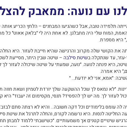
נו עם נועה: ממאבק להצל
הייתה תלמידה טובה, אבל כשהגיעו המבחנים – הלחץ הכריע אותה שו
אמת, המוח שלי היה מתבלגן. לא אחת היה לי "בלאק אאוט" כל מה
" היא מספרת.
תה את הקושי שלה מקרוב והרגישה שהיא חייבת לעזור. היא החלה
-עזר, עד שנתקלה ב
שיטת סילבה
– שיטה שבין היתר, מסייעת לשפר
ה, היא פנתה לנועה. "נועה, שמעתי על שיטה שיכולה לעזור לך ל
," היא אמרה.
יבה: "אמא, אני לא יודעת… "
ות. "לא נמאס לך שכל ההשקעה שלך יורדת לטמיון ושאת חווה 
ל לעזור לך. מה יש לך להפסיד? תנסי, מקסימום זה יעבוד" היא קר
ה לה עומס בלימודים וכל דקה חשובה… והיא לא רצתה סתם לבזבז 
ה החליטה לנסות. היא נרשמה לקורס, והחלה לתרגל את שיטת סיל
הרגיש שינויים קטנים אך משמעותיים. "כשישבתי ללמוד למבחן ת