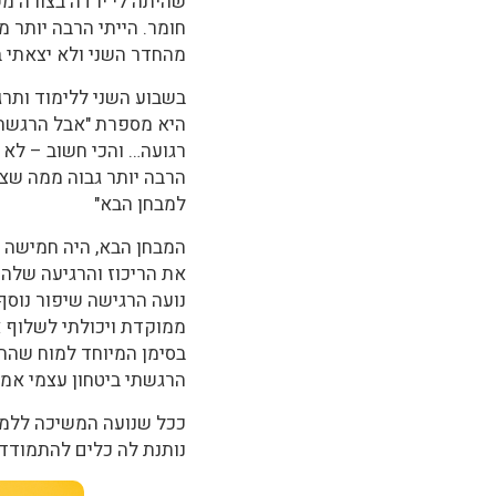
שהיתה לי ירדה בצורה מש
חומר. הייתי הרבה יותר 
מהחדר השני ולא יצאתי 
בשבוע השני ללימוד ותרגו
היא מספרת "אבל הרגשתי 
רגועה… והכי חשוב – לא 
הרבה יותר גבוה ממה שצי
למבחן הבא"
המבחן הבא, היה חמישה 
את הריכוז והרגיעה שלה 
נועה הרגישה שיפור נוסף
ממוקדת ויכולתי לשלוף 
בסימן המיוחד למוח שהחז
הרגשתי ביטחון עצמי אמית
ככל שנועה המשיכה ללמו
נותנת לה כלים להתמודד 