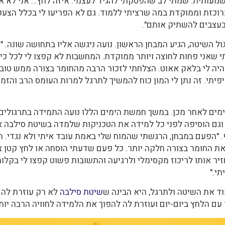
מעותית. שמתי לב שהפסקתי להגיד לעצמי: איזה לחץ… אני לא אס
מרוכזת וממוקדת במה שרציתי ללמוד. גם לא הפריעו לי בכלל הצע
בעצבים להשתיק אותם".
ל השיטה, הגיע המבחן הראשון. נועה ניגשה אליו בתחושה שונה. "ל
שאני פחות לחוצה ויותר ממוקדת. המחשבות לא קפצו לי לכל כיוון
היה לי בלאק אאוט. הצלחתי לזכור הרבה מהחומר בצורה ממש טובה, 
פיתי. זה נתן לי המון כוח להמשיך לתרגל למרות העומס הרב והזמן
ימים לאחר מכן. במשך חמשת הימים הללו נועה התמידה בתרגולים
וגם הוסיפה לפני כל למידה את הטכניקות שלמדה בשיטת סילבה א
. "הפעם במבחן, הרגשתי שהמוח שלי באמת עובד איתי ולא נגדי. הי
את החומר בצורה חלקה יותר. כל פעם שדעתי הוסחה או לחץ קטן
יר אותו לריכוז מקסימלי ולרגיעה והתשובות פשוט קפצו לי בקלות.
י."
ד את השיטה ולתרגל, היא הבינה ש
שיטת סילבה
לא רק עוזרת לה 
עם הלחץ ביום-יום ועוזרת לה להפוך את הלמידה לחוויה הרבה יות