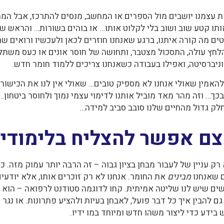
ת עצמנו יושבים מול הספרים או המחשב, מנסים להתרכז, אבל ה
 אותו קטע שוב ושוב בלי לקלוט אותו… או בוהים בשורות… והראש ש
ים מה קורה איתנו, ברגע שאנחנו חוזרים לכאן ולעכשיו ורואים שרק
ץ עולה, התסכול מצטבר, ותחושה של חוסר אונים או כעס משתלטת
ניברסיטה, ואפילו בעבודה כשאנחנו צריכים ללמוד חומר חדש.
להאמין שאולי אנחנו לא מספיק טובים… שאולי אין לנו את הכישורי
כך… וזה מהר מאד מוביל אותנו לדימוי עצמי נמוך ולחוסר ביטחון…
חלק גדול מהחיים שלנו סובב סביב למידה…
צם אפשר להצליח בלימודי
רק עניין של לעבור מבחן בציון גבוה – זה הרבה יותר עמוק מזה. 
ם שאנחנו
מבינים
את החומר. אנחנו לא רק זוכרים אותו, אלא יודעים
שים שיש לנו שליטה אמיתית. קחו לדוגמה סטודנט לרפואה – הוא ל
ם להבין איך כל דבר פועל, לאבחן בעיות ולהציע פתרונות. או נגר 
בידע כדי ליצור משהו חדש ומיוחד במו ידיו.