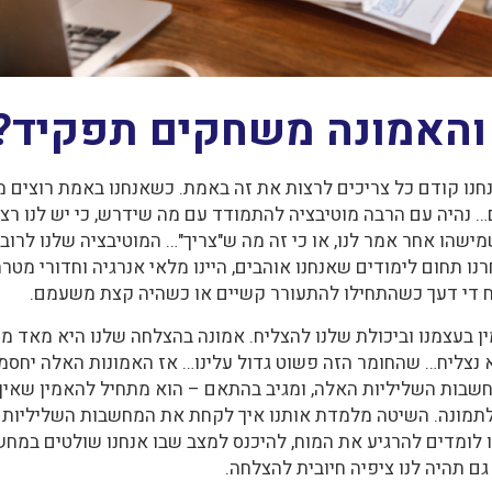
 והאמונה משחקים תפקיד?
נחנו קודם כל צריכים לרצות את זה באמת. כשאנחנו באמת רוצים מ
 נהיה עם הרבה מוטיבציה להתמודד עם מה שידרש, כי יש לנו רצו
ישהו אחר אמר לנו, או כי זה מה ש"צריך"… המוטיבציה שלנו לרוב 
נו תחום לימודים שאנחנו אוהבים, היינו מלאי אנרגיה וחדורי מטר
ח די דעך כשהתחילו להתעורר קשיים או כשהיה קצת משעמם.
ין בעצמנו וביכולת שלנו להצליח. אמונה בהצלחה שלנו היא מאד מ
 נצליח… שהחומר הזה פשוט גדול עלינו… אז האמונות האלה יחסמ
בות השליליות האלה, ומגיב בהתאם – הוא מתחיל להאמין שאין ס
לתמונה. השיטה מלמדת אותנו איך לקחת את המחשבות השליליות 
לומדים להרגיע את המוח, להיכנס למצב שבו אנחנו שולטים במחשבו
ם תהיה לנו ציפיה חיובית להצלחה.