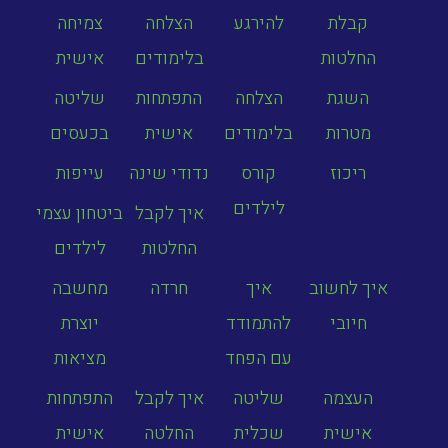
קבלת
להירגע
הצלחה
צמיחה
החלטות
בלימודים
אישית
השגת
הצלחה
התפתחות
שליטה
מטרות
בלימודים
אישית
בכעסים
ריכוז
קורס
נדודי שינה
עייפות
לילדים
איך לקבל
ביטחון עצמי
החלטות
לילדים
איך לחשוב
איך
חרדה
מחשבה
חיובי
להתמודד
יוצרת
עם הפחד
מציאות
העצמה
שליטה
איך לקבל
התפתחות
אישית
שכלית
החלטה
אישית