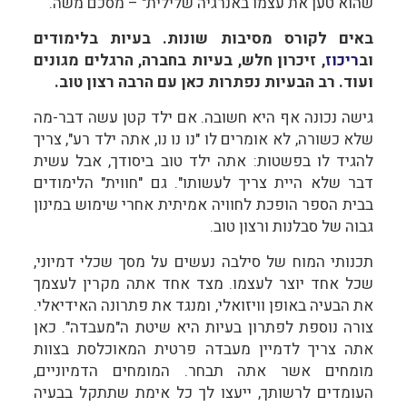
שהוא טען את עצמו באנרגיה שלילית" – מסכם משה.
באים לקורס מסיבות שונות. בעיות בלימודים
וב
ריכוז
, זיכרון חלש, בעיות בחברה, הרגלים מגונים
ועוד. רב הבעיות נפתרות כאן עם הרבה רצון טוב.
גישה נכונה אף היא חשובה. אם ילד קטן עשה דבר-מה
שלא כשורה, לא אומרים לו "נו נו נו, אתה ילד רע", צריך
להגיד לו בפשטות: אתה ילד טוב ביסודך, אבל עשית
דבר שלא היית צריך לעשותו". גם "חווית" הלימודים
בבית הספר הופכת לחוויה אמיתית אחרי שימוש במינון
גבוה של סבלנות ורצון טוב.
תכנותי המוח של סילבה נעשים על מסך שכלי דמיוני,
שכל אחד יוצר לעצמו. מצד אחד אתה מקרין לעצמך
את הבעיה באופן וויזואלי, ומנגד את פתרונה האידיאלי.
צורה נוספת לפתרון בעיות היא שיטת ה"מעבדה". כאן
אתה צריך לדמיין מעבדה פרטית המאוכלסת בצוות
מומחים אשר אתה תבחר. המומחים הדמיוניים,
העומדים לרשותך, ייעצו לך כל אימת שתתקל בבעיה