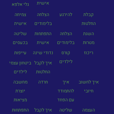
אישית
גלי אלפא
קבלת
להירגע
הצלחה
צמיחה
החלטות
בלימודים
אישית
השגת
הצלחה
התפתחות
שליטה
מטרות
בלימודים
אישית
בכעסים
ריכוז
קורס
נדודי שינה
עייפות
לילדים
איך לקבל
ביטחון עצמי
החלטות
לילדים
איך לחשוב
איך
חרדה
מחשבה
חיובי
להתמודד
יוצרת
עם הפחד
מציאות
העצמה
שליטה
איך לקבל
התפתחות