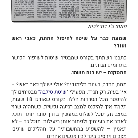
מאת: כ"נ דוד לביא
שמעת כבר על שיטה לחיסול המתח, כאבי ראש
ועוד?
כתבנו השתתף בקורס שמבטיח שיטות לשיפור הכושר
בתחומים מגוונים.
המסקנה – יש בזה משהו.
מתח, חרדה, בעיות בלימודים? אולי יש לך כאב ראש? –
אין בעיה, רק תגיד. מפעילי "
שיטת סילבה"
מבטיחים לך
להיפטר מכל הטרדות הללו. בקורס שאורכו 18 שעות,
תלמד איך להיכנס למצב רגיעה נפשית. כשתהיה שרוי
במצב זה, תוכל לשלוט במעשיך בדרך טובה יותר. תוכל
לאתר את בעיותיך ולפתור אותן ביעילות. תוכל גם – לא
תאמין – להשפיע במחשבותיך על תהליכים שונים,
מצבים ויחסים בינך לבין אנשים אחרים.