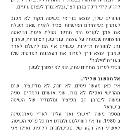
להגיע לידי ריכוז בזמן קצר, ובלא צורך לעצום עיניים.
ההורים שלך, ימצאו בוודאי בשיטה מקור לא אכזב
לפתרון בעיותיהם האישיות. סביר להניח שאם תשלח
את אמך לקורס היא תחזור נטולת אימת הדיאטה
הרצחנית שכפתה על עצמה. ענני עשן הסיגריות, שאביך
נהג להפריח תדירות, עשויים אף הם להעלם לאחר
שאביך ימצא דרך לפרוק את העצבנות הפרטית שלו
בעזרת "סילבה".
בכדי לפרוק מתחים עתה, הוא לא יצטרך לעשן.
אל תחשוב שלילי…
אין כאן מעשי ניסים. לא יוגה, לא מדיטציה, שום
מהרישי ואפילו לא גורו. שני אנשים נחמדים: טניה
ומשה ליברמן הם מפיציה ומלמדיה של השיטה
בישראל.
מספר משה: "אשתי ואני עלינו לארץ מארגנטינה
ב-1980. עד אז השתלמנו ולמדנו את כל פרטי השיטה.
לאשתי היה רקע של פסיכולוגית קלינית, ואילו אני