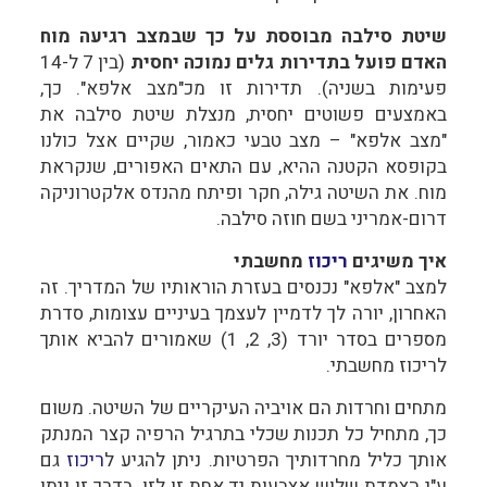
שיטת סילבה מבוססת על כך שבמצב רגיעה מוח
האדם פועל בתדירות גלים נמוכה יחסית
(בין 7 ל-14
פעימות בשניה). תדירות זו מכ"מצב אלפא". כך,
באמצעים פשוטים יחסית, מנצלת שיטת סילבה את
"מצב אלפא" – מצב טבעי כאמור, שקיים אצל כולנו
בקופסא הקטנה ההיא, עם התאים האפורים, שנקראת
מוח. את השיטה גילה, חקר ופיתח מהנדס אלקטרוניקה
דרום-אמריני בשם חוזה סילבה.
איך משיגים
ריכוז
מחשבתי
למצב "אלפא" נכנסים בעזרת הוראותיו של המדריך. זה
האחרון, יורה לך לדמיין לעצמך בעיניים עצומות, סדרת
מספרים בסדר יורד (3, 2, 1) שאמורים להביא אותך
לריכוז מחשבתי.
מתחים וחרדות הם אויביה העיקריים של השיטה. משום
כך, מתחיל כל תכנות שכלי בתרגיל הרפיה קצר המנתק
אותך כליל מחרדותיך הפרטיות. ניתן להגיע ל
ריכוז
גם
ע"י הצמדת שלוש אצבעות יד אחת זו לזו. בדרך זו ניתן