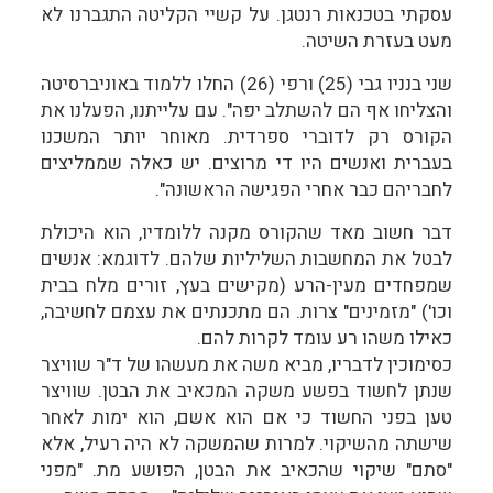
עסקתי בטכנאות רנטגן. על קשיי הקליטה התגברנו לא
מעט בעזרת השיטה.
שני בנניו גבי (25) ורפי (26) החלו ללמוד באוניברסיטה
והצליחו אף הם להשתלב יפה". עם עלייתנו, הפעלנו את
הקורס רק לדוברי ספרדית. מאוחר יותר המשכנו
בעברית ואנשים היו די מרוצים. יש כאלה שממליצים
לחבריהם כבר אחרי הפגישה הראשונה".
דבר חשוב מאד שהקורס מקנה ללומדיו, הוא היכולת
לבטל את המחשבות השליליות שלהם. לדוגמא: אנשים
שמפחדים מעין-הרע (מקישים בעץ, זורים מלח בבית
וכו') "מזמינים" צרות. הם מתכנתים את עצמם לחשיבה,
כאילו משהו רע עומד לקרות להם.
כסימוכין לדבריו, מביא משה את מעשהו של ד"ר שוויצר
שנתן לחשוד בפשע משקה המכאיב את הבטן. שוויצר
טען בפני החשוד כי אם הוא אשם, הוא ימות לאחר
שישתה מהשיקוי. למרות שהמשקה לא היה רעיל, אלא
"סתם" שיקוי שהכאיב את הבטן, הפושע מת. "מפני