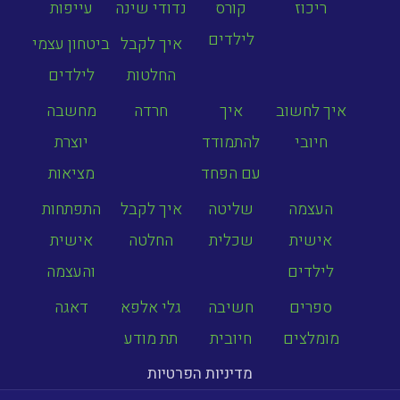
ריכוז
קורס
נדודי שינה
עייפות
לילדים
איך לקבל
ביטחון עצמי
החלטות
לילדים
איך לחשוב
איך
חרדה
מחשבה
חיובי
להתמודד
יוצרת
עם הפחד
מציאות
העצמה
שליטה
איך לקבל
התפתחות
אישית
שכלית
החלטה
אישית
לילדים
והעצמה
ספרים
חשיבה
גלי אלפא
דאגה
מומלצים
חיובית
תת מודע
מדיניות הפרטיות