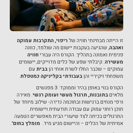
זו הייתה מבחינתי חוויה של
ריפוי, התקרבות עמוקה
ואהבה
, שהגיעה בעקבות יישום מה שנלמד, כוונה
פנימית ואמונה בתהליך. הקורס היה עבורי
חוויה
מעשירה
. קיבלתי שפע של כלים מדוייקים, יישומים
עמוקים – שכבר החלו לשרת אותי הן
בבית
עם
משפחתי ויקיריי והן
בעבודתי בקליניקה כמטפלת
.
הקורס בנוי באופן בהיר וממוקד: 3 מפגשים
מלאים
בתובנות, תרגול מעשי ועומק רגשי
. מאירה
ורפי מנחים ברגישות ובחוכמה נדירה- שילוב מיוחד של
תוכן רוחני עמוק עם עבודה תודעתית ויישומית.
התרגולים בכיתה לצד שיעורי הבית מאפשרים הטמעה
אמיתית של הכלים – והיישום מגיע מיד.
מומלץ בחום
".