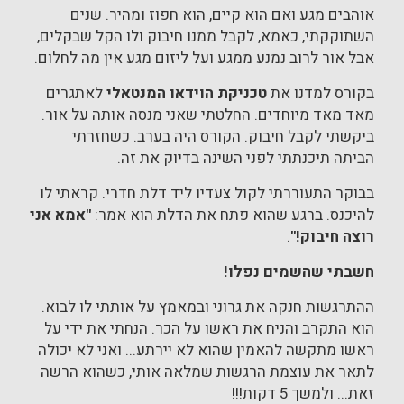
אוהבים מגע ואם הוא קיים, הוא חפוז ומהיר. שנים
השתוקקתי, כאמא, לקבל ממנו חיבוק ולו הקל שבקלים,
אבל אור לרוב נמנע ממגע ועל ליזום מגע אין מה לחלום.
בקורס למדנו את
טכניקת הוידאו המנטאלי
לאתגרים
מאד מאד מיוחדים. החלטתי שאני מנסה אותה על אור.
ביקשתי לקבל חיבוק. הקורס היה בערב. כשחזרתי
הביתה תיכנתתי לפני השינה בדיוק את זה.
בבוקר התעוררתי לקול צעדיו ליד דלת חדרי. קראתי לו
להיכנס. ברגע שהוא פתח את הדלת הוא אמר:
"אמא אני
רוצה חיבוק!"
.
חשבתי שהשמים נפלו!
ההתרגשות חנקה את גרוני ובמאמץ על אותתי לו לבוא.
הוא התקרב והניח את ראשו על הכר. הנחתי את ידי על
ראשו מתקשה להאמין שהוא לא יירתע... ואני לא יכולה
לתאר את עוצמת הרגשות שמלאה אותי, כשהוא הרשה
זאת... ולמשך 5 דקות!!!