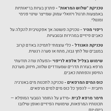
טכניקת "שלוש המראות" -
פתרון בעיות בריאותיות
באמצעות תרגול ויזואלי עמוק שמייצר שינוי פנימי
ומנטלי.
ריפוי מהיר -
טכניקה פשוטה אך אפקטיבית להקלה על
כאבים פיזיים במהירות ובטבעיות.
טכניקת האגודל -
כלי עוצמתי לתמיכה באדם קרוב
במצבים של לחץ גבוה, מתח או סערה רגשית.
שימוש בצליל אלפא לריפוי
-
הפעלת שדה תודעתי
מרפא בעזרת תדרים שמעודדים שלווה, חיזוק מערכת
החיסון והפחתת כאבים.
כוס המים המרפאים -
טכניקה לתכנות מים באנרגיה
חיובית — להפוך כל כוס מים למים מרפאים.
חימר מרפא לבית
-
מידע על החומר הטבעי המופלא —
תכונותיו המרפאות, שימושיו הפיזיים ואופן שילובו
ביום-יום.