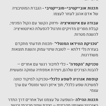
תכנות אובייקטיבי–סובייקטיבי
-
הגברת המוטיבציה
של אדם אהוב לעזור לעצמו.
עבודה עם אינטואיציה
-
חיזוק הקשר עם הקול הפנימי,
קבלת מסרים מדויקים ותרגול להפעלת האינטואיציה
להשגת מטרות.
"טכניקת הווידאו המנטלי
"
-תכנות תודעתי מתקדם
בעזרת גלי דלתא — לטובת שינוי עמוק והשגת תוצאות
משודרגות.
טכניקת "הקסדה"
-
כלי לחיבור רגשי עם אחרים —
להבנת הצרכים שלהם, ויצירת אמפתיה עמוקה ומעשית.
קופסת אנרגיה לשפע כלכלי
-
ט
כניקה למיקוד כוונה
למשיכת שפע כלכלי, תוך איזון רגשי ומנטלי עם ערך
עצמי.
תכנות ההילה
-
השפעה על עצמנו ועל אחרים דרך התדר
האנרגטי שאנחנו מקרינים — יצירת שינוי סביבתי ורגשי.