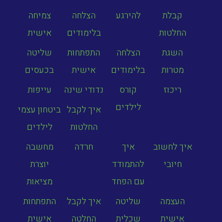
קבלת
להירגע
הצלחה
צמיחה
החלטות
בלימודים
אישית
השגת
הצלחה
התפתחות
שליטה
מטרות
בלימודים
אישית
בכעסים
ריכוז
קורס
נדודי שינה
עייפות
לילדים
איך לקבל
ביטחון עצמי
החלטות
לילדים
איך לחשוב
איך
חרדה
מחשבה
חיובי
להתמודד
יוצרת
עם הפחד
מציאות
העצמה
שליטה
איך לקבל
התפתחות
אישית
שכלית
החלטה
אישית