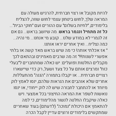
להיות מקובל או רצוי חברתית, להרגיש מעולה עם
המראה שלך, לחוש ביטחון עצמי לחוש שווה, להצליח
בלימודים, "לחיות בשלום" עם ההורים ועם "חוקי הבית"...
כל זה מתחיל ונגמר בראש
. מה שיושב בראש... גם אם
זה לגמרי לא במודע שלנו... קובע מי אנחנו... מי נהיה...
כמה נצליח... ואיך אחרים יראו אותנו.
" אז אכלתי אותה! כי מה שיש בראש מאד קשה או בלתי
אפשרי לשנות!!!" זה מה שרבים מאמינים ובהתאם לכך
מקבלים החלטות ופועלים: יש כאלה שמתחברים ל"בעלי
כוח" ומרצים אותם על כל צעד ושעל, רק כדי שיישארו
רצויים חברתית... או יקבלו בתמורה "הגנה" מהתעללות.
אחרים שלא אוהבים את הנראות שלהם, ינסו לאמץ לוק
מיוחד או להתחבר לחבורה שיש לה לוק ייחודי, או ינסו
נואשות לשפר את המראה החיצוני בכל אמצעי. ויש
כאלה שיקבלו החלטה לנשור מהלימודים, כי למה
להתאמץ אם היכולת "נמוכה" (לדעתם) בעוד שאחרים
שמתקשים בלימודים ורוצים עדיין לקבל הכרה