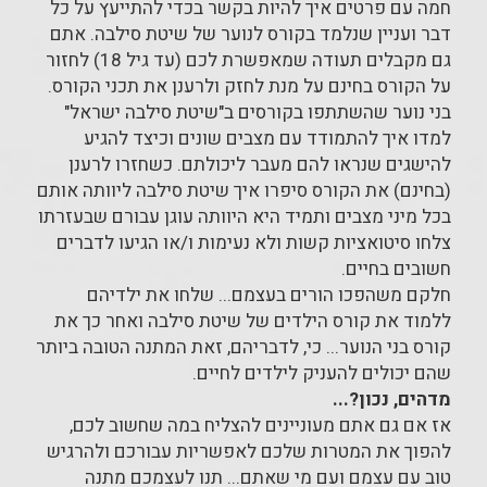
חמה עם פרטים איך להיות בקשר בכדי להתייעץ על כל
דבר ועניין שנלמד בקורס לנוער של שיטת סילבה. אתם
גם מקבלים תעודה שמאפשרת לכם (עד גיל 18) לחזור
על הקורס בחינם על מנת לחזק ולרענן את תכני הקורס.
בני נוער שהשתתפו בקורסים ב"שיטת סילבה ישראל"
למדו איך להתמודד עם מצבים שונים וכיצד להגיע
להישגים שנראו להם מעבר ליכולתם. כשחזרו לרענן
(בחינם) את הקורס סיפרו איך שיטת סילבה ליוותה אותם
בכל מיני מצבים ותמיד היא היוותה עוגן עבורם שבעזרתו
צלחו סיטואציות קשות ולא נעימות ו/או הגיעו לדברים
חשובים בחיים.
חלקם משהפכו הורים בעצמם... שלחו את ילדיהם
ללמוד את קורס הילדים של שיטת סילבה ואחר כך את
קורס בני הנוער... כי, לדבריהם, זאת המתנה הטובה ביותר
שהם יכולים להעניק לילדים לחיים.
מדהים, נכון?...
אז אם גם אתם מעוניינים להצליח במה שחשוב לכם,
להפוך את המטרות שלכם לאפשריות עבורכם ולהרגיש
טוב עם עצמם ועם מי שאתם... תנו לעצמכם מתנה