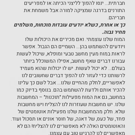
חברתית... ינסו להפוך לליצני הכיתה או למפריעים
התורנים בדרגה שמציקה למורה אבל משמחת את
חבריהם.
כך או אחרת, כשלא יודעים עובדות מוכחות, משלמים
מחיר גבוה.
המוח שלנו עוצמתי. ואם מכירים את היכולות שלו
ויודעים להשתמש בהן... השמיים הם הגבול. אפשר
לראות במוח מעין מחשב טבעי ומופלא, שיכול לעשות
עבורנו דברים שאף מחשב, אפילו המשוכלל ביותר
בעולם... לא יכול לעשות. יש לו יכולות שהוא מעמיד
לרשותנו כדי לעזור לנו להפוך דברים שחשובים לנו
לאפשריים, לחלק מהחיים שלנו... אבל לשם כך עלינו
להכיר אותם ולדעת להשתמש בהם. בנוסף בדיוק כמו
במחשב, גם את המוח מפעילות "תוכנות" – המחשבות
שלנו. יש מחשבות שעוזרות לנו להצליח ויש מחשבות
שלא. חלק מהמחשבות שלנו מפעילות אוטומטים של
פחד, של כעס, של דאגה, של חוסר אונים או תסכול ועוד.
והאוטומטים האלה לא מאפשרים לנו להצליח! הם לא
מאפשרים לנו להרגיש טוב עם עצמנו.