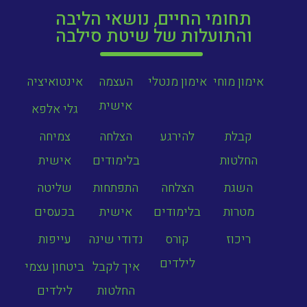
תחומי החיים, נושאי הליבה
והתועלות של שיטת סילבה
אימון מוחי
אימון מנטלי
העצמה
אינטואיציה
אישית
גלי אלפא
קבלת
להירגע
הצלחה
צמיחה
החלטות
בלימודים
אישית
השגת
הצלחה
התפתחות
שליטה
מטרות
בלימודים
אישית
בכעסים
ריכוז
קורס
נדודי שינה
עייפות
לילדים
איך לקבל
ביטחון עצמי
החלטות
לילדים