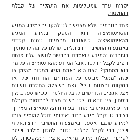
יקרות ערך
שמשלימות את התהליך של קבלת
ההחלטות
.
אחד הגורמים שלא מאפשר לנו להקשיב למידע המגיע
מהאינטואיציה הוא הספק במידע המגיע
מהאינטואיציה. כשאנחנו מבצעים ניתוח קפדני
באמצעות החשיבה הרציונלית, יש לנו על מה להסתמך:
העובדות והמידע שאספנו בהקשר לנושא עליו אנחנו
רוצים לקבל החלטה. אבל המידע מהאינטואיציה על מה
הוא מסתמך? האם הוא באמת הגיע ממקור מהימן או
שזה "ממני" מבוסס על הפחדים והחרדות שלי או
התקוות ורצונות שלי? זאת השאלה החוזרת ונשנית
אצל אנשים הנדרשים לקבל החלטה. וכשיש ספק… אין
ביטחון, אין וודאות. לכן חשוב מאד להתנסות בקבלת
מידע אינטואיטיבי מחד ובפיתוח האינטואיציה מאידך.
בצורה זו נקבל מידע ברור ואיכותי ונוכל להוסיף אותו
למידע שכבר אספנו באמצעות החשיבה הרציונאלית
שלנו, כדי לקבל החלטה נכונה. למכון סילבה שיטה
לפיתוח וקבלת מידע מהאינטואיציה המאפשרת לנו