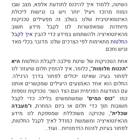
השיטה, ללמוד איך להיכנס לתודעת אלפא, מצב שבו
המוח מרוכז ויעיל יותר ויש בו נגישות ליכולת
האינטואיטיבית שלנו. בשלב זה מפעילים טכניקות
מיוחדות שמאפשרות לנו לקבל מידע חשוב
מהאינטואיציה ולהשתמש במידע כדי להבין
איך לקבל
החלטות
מתאימות לפי הצרכים שלנו. מדובר בכלי מאד
נגיש וחכם.
אחת הטכניקות של שיטת סילבה לקבלת החלטות
היא
"תכנות חלומות",
כלומר, איך להזמין חלום שיעזור לנו
לפתור בעיה שאיננו יכולים לפתור בדרך הרגילה.
החלום הוא אחד האמצעים היעילים שמקשרים אותנו
עם המודעות הפנימית ועם הצד השני. טכניקות נוספות
כמו:
"כוס המים"
שמשתמשים בלילה כדי לקבל
תשובות תוך כדי חלום או ביום המחרת,
ו"מעבדה
שכלית"
, טכניקה משוכללת שמספקת לנו מידע
מהאינטואיציה ומשמשת כמודל לאיך לקבל החלטות,
לפתור בעיות, לזהות הזדמנויות… ועוד…