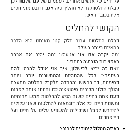
על חיים של אנשים אחרים, לפעמים של עם שלם!!! לכן
קבלת החלטות זה לא תהליך כזה אגבי ורובנו מתייחסים
אליו בכובד ראש.
הקושי להחליט
קבלת החלטות עבור חלק קטן מאיתנו היא הדבר
המאיים ביותר בעולם.
"מה יקרה אם אני אטעה?" "מה יהיה אם אבחר
באפשרות הגרועה ביותר?"
"ואם זה יביא לכישלון, איך אני אוכל להביט להם
בעיניים?" ככל שהתהיות והמחשבות יותר ויותר
פסימיות, כך החשש והחרדה מלקבל החלטה מתעצם
והולך. כולנו מכירים סיטואציה כזו וחווינו אותה לפחות
פעם אחת בחיים כשזה הגיע להחלטות ממש מהותיות
ומשנות חיים. כל אלה דוגמאות להחלטות שאנו עלולים
להידרש לקבל ושיכולות להשפיע עלינו על חיינו ועל
חיי אחרים.
באיזה מסלול לימודים לבחור?